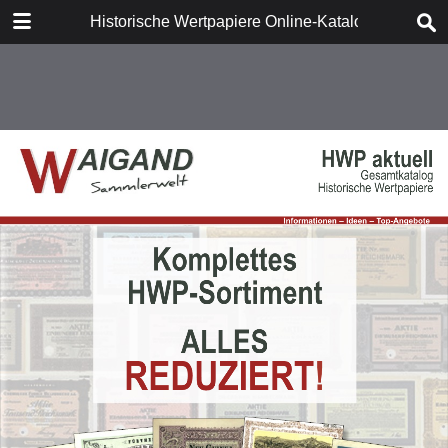
TABLE OF CONTENTS
Historische Wertpapiere Online-Katalog
Komplettes HWP-Sortiment
Die großen Wertpapier-
Kollektionen Nr. 1-6
Deutschland vor 1945
Firmen-Kollektionen
Deutschland nach 1945
Firmen-Kollektionen
Österreich
Raritäten & Einzelstücke
Firmen-Kollektionen
Historische Wertpapiere Europa
Raritäten & Einzelstücke
Letzte Eingänge
Zubehör
Raritäten & Einzelstücke
Letzte Eingänge
Sudetenland und
Ihre Vorteile
Besetzungsgebiete II. Weltkrieg